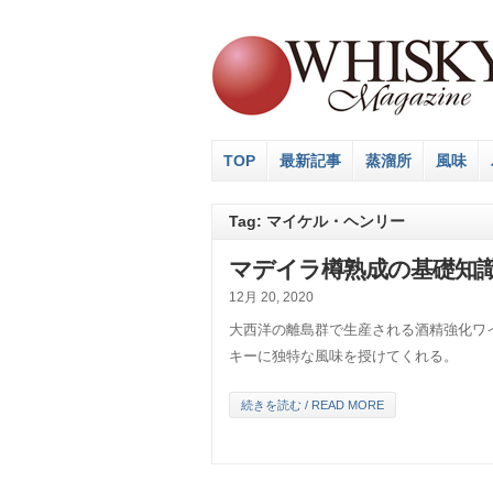
TOP
最新記事
蒸溜所
風味
Tag: マイケル・ヘンリー
マデイラ樽熟成の基礎知
12月 20, 2020
大西洋の離島群で生産される酒精強化ワ
キーに独特な風味を授けてくれる。
続きを読む / READ MORE