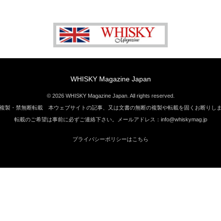
WHISKY Magazine Japan
© 2026 WHISKY Magazine Japan. All rights reserved.
複製・禁無断転載 本ウェブサイトの記事、又は文書の無断の複製や転載を固くお断りし
転載のご希望は事前に必ずご連絡下さい。メールアドレス：info@whiskymag.jp
プライバシーポリシーはこちら