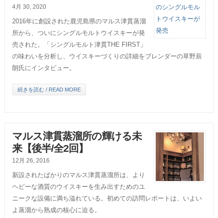
4月 30, 2020
2016年に創設された鹿児島県のマルス津貫蒸溜
所から、ついにシングルモルトウイスキーが発
売された。「シングルモルト津貫THE FIRST」
の味わいを分析し、ウイスキーづくりの詳細をブレンダーの草野辰
朗氏にインタビュー。
続きを読む / READ MORE
マルス津貫蒸溜所の輝ける未
来【後半/全2回】
12月 26, 2016
新設されたばかりのマルス津貫蒸溜所は、より
ヘビーな酒質のウイスキーを生み出すためのユ
ニークな設備に満ち溢れている。初めての訪問レポートは、いよい
よ蒸溜から熟成の核心に迫る。