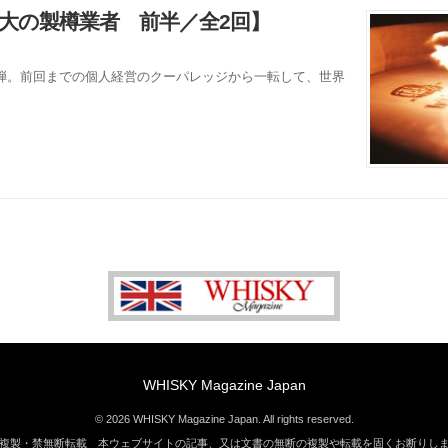
最大の製樽業者 前半／全2回】
弾。前回までの個人経営のクーパレッジから一転して、世界
WHISKY Magazine Japan
© 2026 WHISKY Magazine Japan. All rights reserved.
複製・禁無断転載 本ウェブサイトの記事、又は文書の無断の複製や転載を固くお断りし