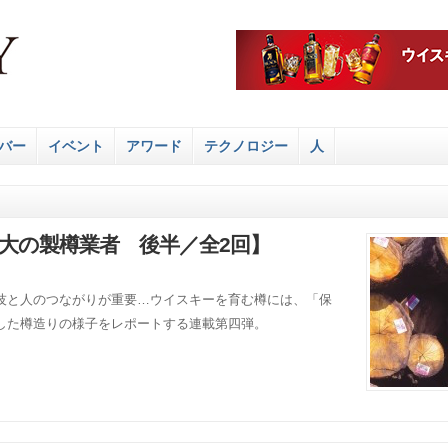
バー
イベント
アワード
テクノロジー
人
最大の製樽業者 後半／全2回】
技と人のつながりが重要…ウイスキーを育む樽には、「保
した樽造りの様子をレポートする連載第四弾。