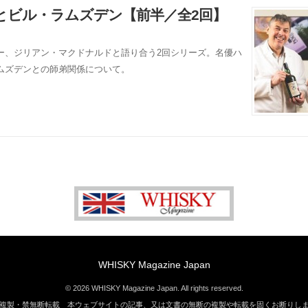
とビル・ラムズデン【前半／全2回】
ー、ジリアン・マクドナルドと語り合う2回シリーズ。名優ハ
ムズデンとの師弟関係について。
WHISKY Magazine Japan
© 2026 WHISKY Magazine Japan. All rights reserved.
複製・禁無断転載 本ウェブサイトの記事、又は文書の無断の複製や転載を固くお断りし