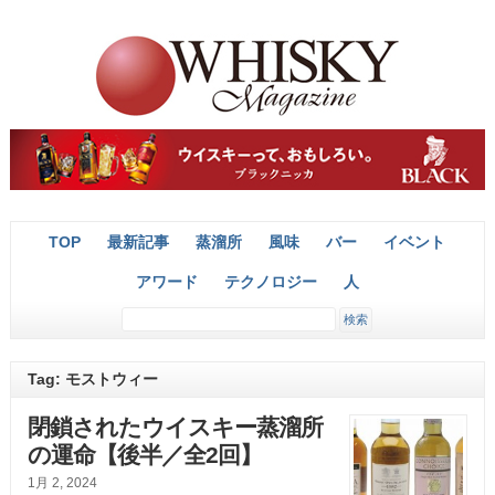
TOP
最新記事
蒸溜所
風味
バー
イベント
アワード
テクノロジー
人
Tag: モストウィー
閉鎖されたウイスキー蒸溜所
の運命【後半／全2回】
1月 2, 2024