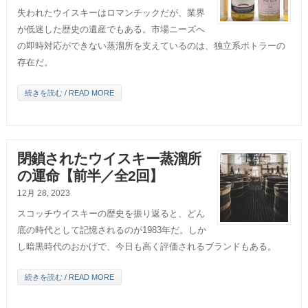
失われたウイスキーはロマンチックだが、業界
が低迷した歴史の遺産でもある。市場ニーズへ
の即時対応ができない蒸溜所を支えているのは、独立系ボトラーの
存在だ。
続きを読む / READ MORE
閉鎖されたウイスキー蒸溜所
の運命【前半／全2回】
12月 28, 2023
スコッチウイスキーの歴史を振り返ると、どん
底の時代として記憶されるのが1983年だ。しか
し暗黒時代のおかげで、今日も高く評価されるブランドもある。
続きを読む / READ MORE