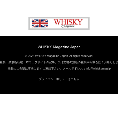
WHISKY Magazine Japan
© 2026 WHISKY Magazine Japan. All rights reserved.
複製・禁無断転載 本ウェブサイトの記事、又は文書の無断の複製や転載を固くお断りし
転載のご希望は事前に必ずご連絡下さい。メールアドレス：info@whiskymag.jp
プライバシーポリシーはこちら