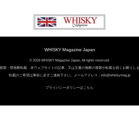
WHISKY Magazine Japan
© 2026 WHISKY Magazine Japan. All rights reserved.
複製・禁無断転載 本ウェブサイトの記事、又は文書の無断の複製や転載を固くお断りし
転載のご希望は事前に必ずご連絡下さい。メールアドレス：info@whiskymag.jp
プライバシーポリシーはこちら