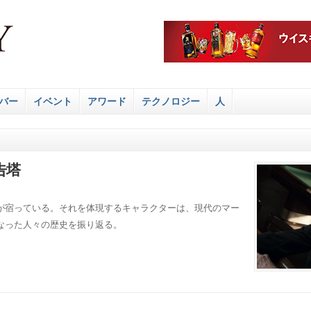
バー
イベント
アワード
テクノロジー
人
告塔
が宿っている。それを体現するキャラクターは、現代のマー
なった人々の歴史を振り返る。