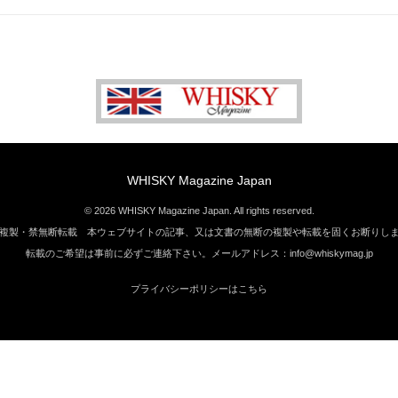
WHISKY Magazine Japan
© 2026 WHISKY Magazine Japan. All rights reserved.
複製・禁無断転載 本ウェブサイトの記事、又は文書の無断の複製や転載を固くお断りし
転載のご希望は事前に必ずご連絡下さい。メールアドレス：info@whiskymag.jp
プライバシーポリシーはこちら