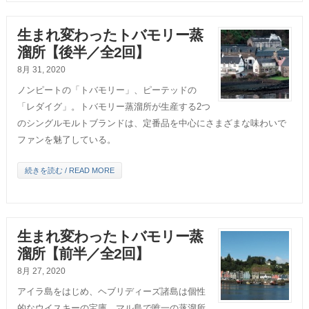
生まれ変わったトバモリー蒸
溜所【後半／全2回】
8月 31, 2020
ノンピートの「トバモリー」、ピーテッドの
「レダイグ」。トバモリー蒸溜所が生産する2つ
のシングルモルトブランドは、定番品を中心にさまざまな味わいで
ファンを魅了している。
続きを読む / READ MORE
生まれ変わったトバモリー蒸
溜所【前半／全2回】
8月 27, 2020
アイラ島をはじめ、ヘブリディーズ諸島は個性
的なウイスキーの宝庫。マル島で唯一の蒸溜所