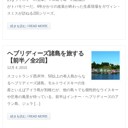
がトバモリーだ。4年がかりの改装が終わった生産現場をガヴィン・
スミスが訪ねる2回シリーズ。
続きを読む / READ MORE
ヘブリディーズ諸島を旅する
【前半／全2回】
12月 4, 2015
スコットランド西岸沖、50以上の有人島からな
るヘブリディーズ諸島。モルトウイスキーの生
産といえばアイラ島が別格だが、他の島々でも個性的なウイスキー
や圧巻の風景が待っている。前半はインナー・ヘブリディーズのア
ラン島、ジュラ […]
続きを読む / READ MORE