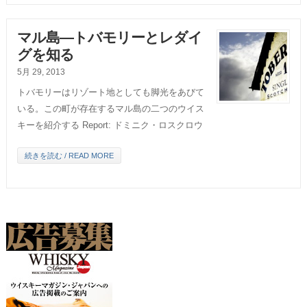
マル島―トバモリーとレダイ
グを知る
5月 29, 2013
トバモリーはリゾート地としても脚光をあびて
いる。この町が存在するマル島の二つのウイス
キーを紹介する Report: ドミニク・ロスクロウ
続きを読む / READ MORE