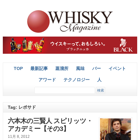
TOP
最新記事
蒸溜所
風味
バー
イベント
アワード
テクノロジー
人
Tag: レポサド
六本木の三賢人 スピリッツ・
アカデミー【その3】
11月 8, 2012