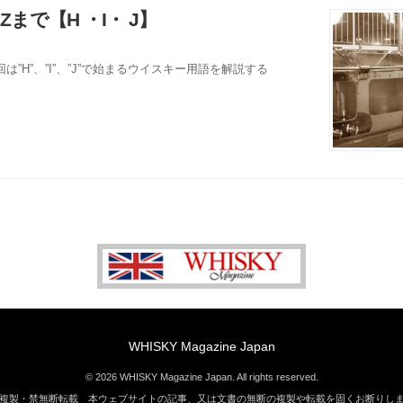
まで【H ・I・ J】
”H”、”I”、”J”で始まるウイスキー用語を解説する
WHISKY Magazine Japan
© 2026 WHISKY Magazine Japan. All rights reserved.
複製・禁無断転載 本ウェブサイトの記事、又は文書の無断の複製や転載を固くお断りし