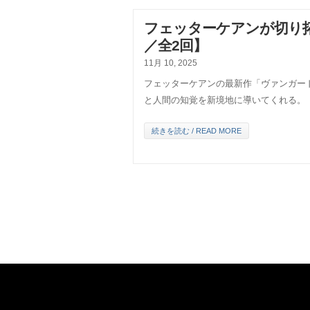
フェッターケアンが切り
／全2回】
11月 10, 2025
フェッターケアンの最新作「ヴァンガー
と人間の知覚を新境地に導いてくれる。
続きを読む / READ MORE