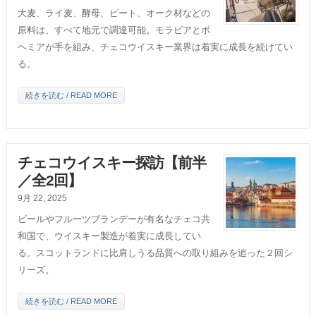
大麦、ライ麦、酵母、ピート、オーク材などの
原料は、すべて地元で調達可能。モラビアとボ
ヘミアが手を組み、チェコウイスキー業界は着実に成長を続けてい
る。
続きを読む / READ MORE
チェコウイスキー探訪【前半
／全2回】
9月 22, 2025
ビールやフルーツブランデーが有名なチェコ共
和国で、ウイスキー製造が着実に成長してい
る。スコットランドに比肩しうる品質への取り組みを追った２回シ
リーズ。
続きを読む / READ MORE