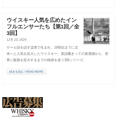
ウイスキー人気を広めたイン
フルエンサーたち【第1回／全
3回】
12月 23, 2024
ゲール語を話す辺境で生まれ、19世紀までに北
米へと人気を拡大したウイスキー。英語圏きっての蒸溜酒から、世
界に販路を拡大するまでの経緯を追う3回シリーズ。
続きを読む / READ MORE