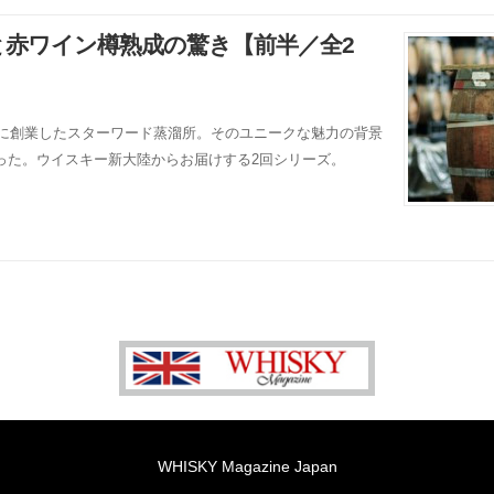
と赤ワイン樽熟成の驚き【前半／全2
年に創業したスターワード蒸溜所。そのユニークな魅力の背景
った。ウイスキー新大陸からお届けする2回シリーズ。
WHISKY Magazine Japan