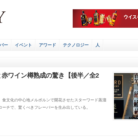
バー
イベント
アワード
テクノロジー
人
と赤ワイン樽熟成の驚き【後半／全2
、食文化の中心地メルボルンで開花させたスターワード蒸溜
ローチで、驚くべきフレーバーを生み出している。