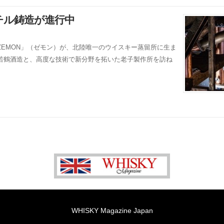
チル鋳造が進行中
EMON」（ゼモン）が、北陸唯一のウイスキー蒸留所に生ま
若鶴酒造と、高度な技術で新分野を拓いた老子製作所を訪ね
WHISKY Magazine Japan