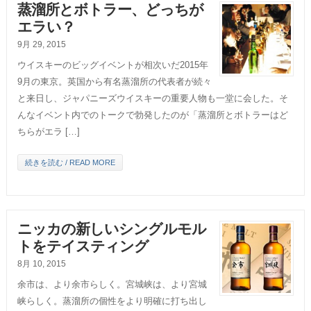
蒸溜所とボトラー、どっちが
エラい？
9月 29, 2015
ウイスキーのビッグイベントが相次いだ2015年
9月の東京。英国から有名蒸溜所の代表者が続々
と来日し、ジャパニーズウイスキーの重要人物も一堂に会した。そ
んなイベント内でのトークで勃発したのが「蒸溜所とボトラーはど
ちらがエラ […]
続きを読む / READ MORE
ニッカの新しいシングルモル
トをテイスティング
8月 10, 2015
余市は、より余市らしく。宮城峡は、より宮城
峡らしく。蒸溜所の個性をより明確に打ち出し