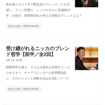
前任者とのコラボで限定品のブレンデッドを完
成し、ファン待望の「シングルモルト宮城峡10
年」を処方。井関潤治氏が考える理想のブレンドとは？
続きを読む / READ MORE
受け継がれるニッカのブレン
ド哲学【前半／全2回】
4月 16, 2026
創業90年を超え、さらなる進化を目指すニッカ
ウヰスキー。チーフブレンダーの井関潤治氏
に、そのビジョンと戦略を訊ねる2回シリーズ。
続きを読む / READ MORE