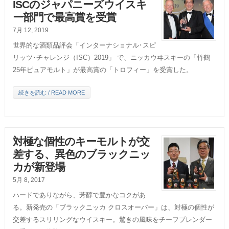
ISCのジャパニーズウイスキ
ー部門で最高賞を受賞
7月 12, 2019
世界的な酒類品評会「インターナショナル･スピ
リッツ･チャレンジ（ISC）2019」 で、ニッカウヰスキーの「竹鶴
25年ピュアモルト」が最高賞の「トロフィー」を受賞した。
続きを読む / READ MORE
対極な個性のキーモルトが交
差する、異色のブラックニッ
カが新登場
5月 8, 2017
ハードでありながら、芳醇で豊かなコクがあ
る。新発売の「ブラックニッカ クロスオーバー」は、対極の個性が
交差するスリリングなウイスキー。驚きの風味をチーフブレンダー