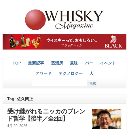
TOP
最新記事
蒸溜所
風味
バー
イベント
アワード
テクノロジー
人
Tag: 佐久間正
受け継がれるニッカのブレン
ド哲学【後半／全2回】
4月 20, 2026