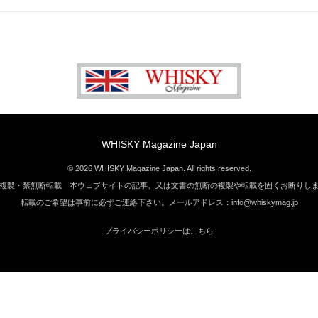
WHISKY Magazine Japan
© 2026 WHISKY Magazine Japan. All rights reserved.
複製・禁無断転載 本ウェブサイトの記事、又は文書の無断の複製や転載を固くお断りし
転載のご希望は事前に必ずご連絡下さい。メールアドレス：info@whiskymag.jp
プライバシーポリシーはこちら