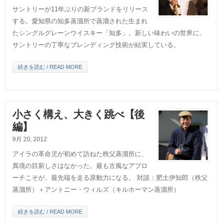
サントリーが11年ぶりの新ブランドをリリース
する。愛知県の知多蒸溜所で蒸溜された生まれ
たシングルグレーンウイスキー「知多」。新しい味わいの世界に、
サントリーの丁寧なブレンディング技術が結実している。
続きを読む / READ MORE
小さく構え、大きく跳べ【後
編】
9月 20, 2012
アイラの革命児が初めて訪ねた秩父蒸溜所に、
異境の目新しさはなかった。最も古風なアプロ
ーチこそが、最先端を走る原動力になる。 対談：肥土伊知郎（秩父
蒸溜所）＋アントニー・ウィルズ（キルホーマン蒸溜所）
続きを読む / READ MORE