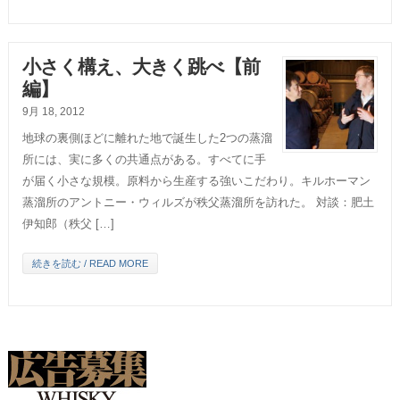
小さく構え、大きく跳べ【前
編】
9月 18, 2012
地球の裏側ほどに離れた地で誕生した2つの蒸溜
所には、実に多くの共通点がある。すべてに手
が届く小さな規模。原料から生産する強いこだわり。キルホーマン
蒸溜所のアントニー・ウィルズが秩父蒸溜所を訪れた。 対談：肥土
伊知郎（秩父 […]
続きを読む / READ MORE