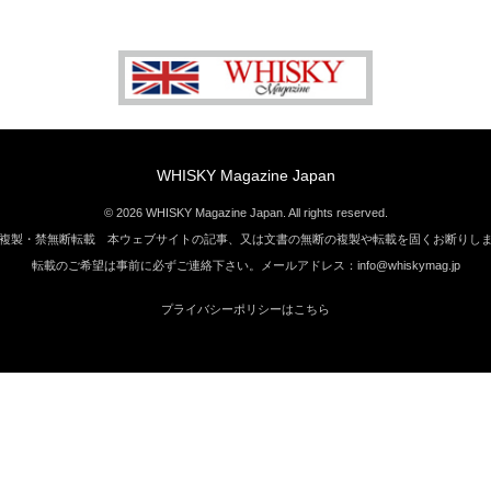
WHISKY Magazine Japan
© 2026 WHISKY Magazine Japan. All rights reserved.
複製・禁無断転載 本ウェブサイトの記事、又は文書の無断の複製や転載を固くお断りし
転載のご希望は事前に必ずご連絡下さい。メールアドレス：info@whiskymag.jp
プライバシーポリシーはこちら