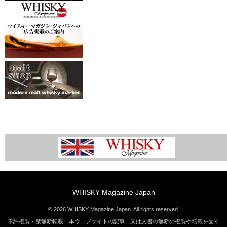
WHISKY Magazine Japan
© 2026 WHISKY Magazine Japan. All rights reserved.
不許複製・禁無断転載 本ウェブサイトの記事、又は文書の無断の複製や転載を固く