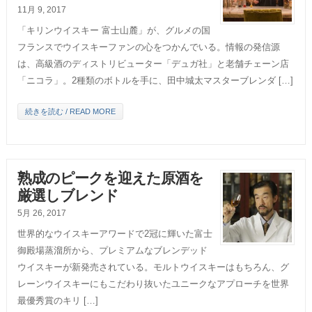
11月 9, 2017
「キリンウイスキー 富士山麓」が、グルメの国
フランスでウイスキーファンの心をつかんでいる。情報の発信源
は、高級酒のディストリビューター「デュガ社」と老舗チェーン店
「ニコラ」。2種類のボトルを手に、田中城太マスターブレンダ […]
続きを読む / READ MORE
熟成のピークを迎えた原酒を
厳選しブレンド
5月 26, 2017
世界的なウイスキーアワードで2冠に輝いた富士
御殿場蒸溜所から、プレミアムなブレンデッド
ウイスキーが新発売されている。モルトウイスキーはもちろん、グ
レーンウイスキーにもこだわり抜いたユニークなアプローチを世界
最優秀賞のキリ […]