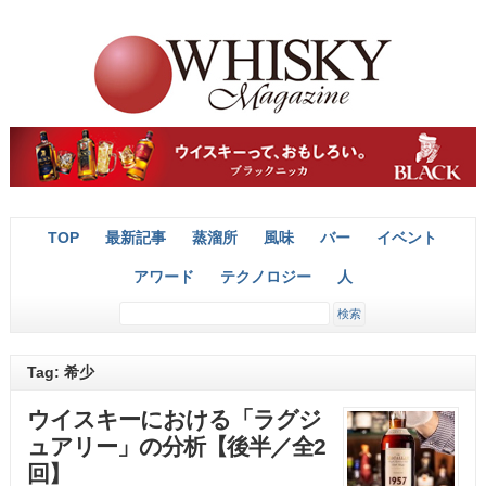
TOP
最新記事
蒸溜所
風味
バー
イベント
アワード
テクノロジー
人
Tag: 希少
ウイスキーにおける「ラグジ
ュアリー」の分析【後半／全2
回】