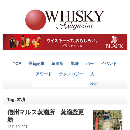
TOP
最新記事
蒸溜所
風味
バー
イベント
アワード
テクノロジー
人
Tag: 本坊
信州マルス蒸溜所 蒸溜釜更
新
12月 19, 2014