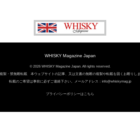
WHISKY Magazine Japan
© 2026 WHISKY Magazine Japan. All rights reserved.
複製・禁無断転載 本ウェブサイトの記事、又は文書の無断の複製や転載を固くお断りし
転載のご希望は事前に必ずご連絡下さい。メールアドレス：info@whiskymag.jp
プライバシーポリシーはこちら