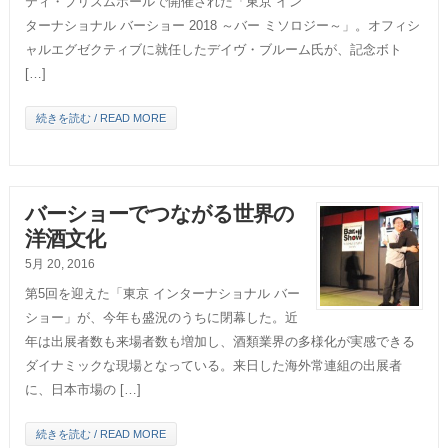
ティ・プリズムホールで開催された「東京 イン
ターナショナル バーショー 2018 ～バー ミソロジー～」。オフィシ
ャルエグゼクティブに就任したデイヴ・ブルーム氏が、記念ボト
[…]
続きを読む / READ MORE
バーショーでつながる世界の
洋酒文化
5月 20, 2016
第5回を迎えた「東京 インターナショナル バー
ショー」が、今年も盛況のうちに閉幕した。近
年は出展者数も来場者数も増加し、酒類業界の多様化が実感できる
ダイナミックな現場となっている。来日した海外常連組の出展者
に、日本市場の […]
続きを読む / READ MORE