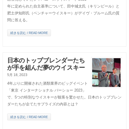
年に定められた自主基準について、田中城太氏（キリンビール）と
肥土伊知郎氏（ベンチャーウイスキー）がデイヴ・ブルーム氏の質
問に答える。
続きを読む / READ MORE
日本のトップブレンダーたち
が手を組んだ夢のウイスキー
5月 18, 2023
4年ぶりに開催された酒類業界のビッグイベント
「東京 インターナショナル バーショー 2023」
で、5つの特別なウイスキーが観客を驚かせた。日本のトップブレン
ダーたちが企てたサプライズの内容とは？
続きを読む / READ MORE