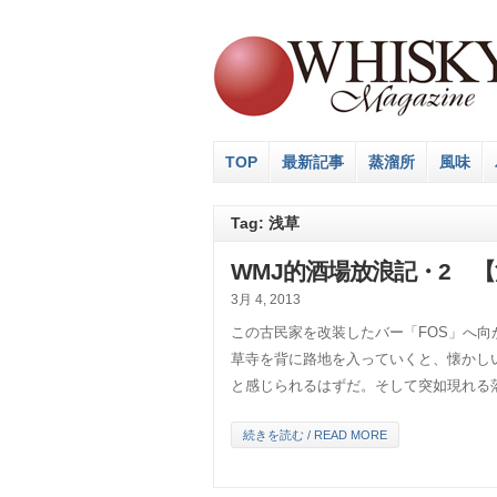
TOP
最新記事
蒸溜所
風味
Tag: 浅草
WMJ的酒場放浪記・2 
3月 4, 2013
この古民家を改装したバー「FOS」へ
草寺を背に路地を入っていくと、懐かし
と感じられるはずだ。そして突如現れる落 
続きを読む / READ MORE