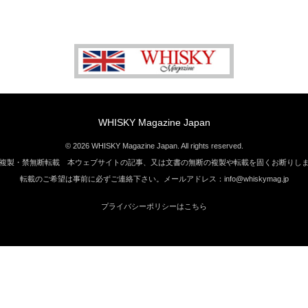
WHISKY Magazine Japan
© 2026 WHISKY Magazine Japan. All rights reserved.
複製・禁無断転載 本ウェブサイトの記事、又は文書の無断の複製や転載を固くお断りし
転載のご希望は事前に必ずご連絡下さい。メールアドレス：info@whiskymag.jp
プライバシーポリシーはこちら