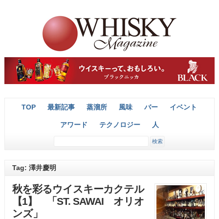
TOP
最新記事
蒸溜所
風味
バー
イベント
アワード
テクノロジー
人
Tag: 澤井慶明
秋を彩るウイスキーカクテル
【1】 「ST. SAWAI オリオ
ンズ」