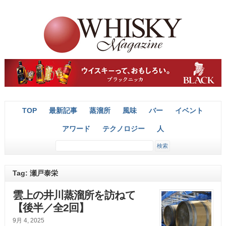
TOP
最新記事
蒸溜所
風味
バー
イベント
アワード
テクノロジー
人
Tag: 瀬戸泰栄
雲上の井川蒸溜所を訪ねて
【後半／全2回】
9月 4, 2025