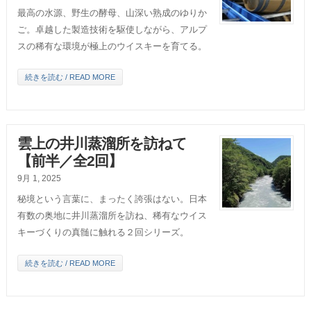
最高の水源、野生の酵母、山深い熟成のゆりか
ご。卓越した製造技術を駆使しながら、アルプ
スの稀有な環境が極上のウイスキーを育てる。
続きを読む / READ MORE
雲上の井川蒸溜所を訪ねて
【前半／全2回】
9月 1, 2025
秘境という言葉に、まったく誇張はない。日本
有数の奥地に井川蒸溜所を訪ね、稀有なウイス
キーづくりの真髄に触れる２回シリーズ。
続きを読む / READ MORE