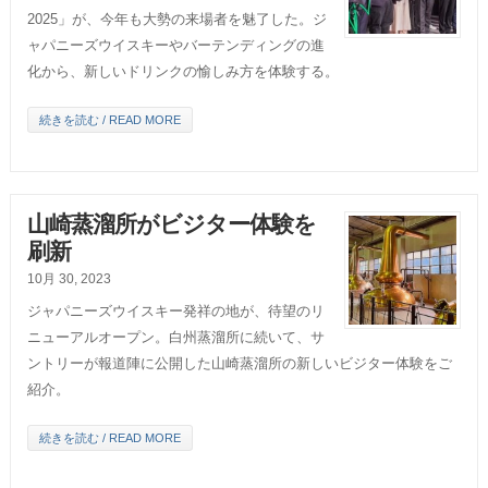
2025」が、今年も大勢の来場者を魅了した。ジ
ャパニーズウイスキーやバーテンディングの進
化から、新しいドリンクの愉しみ方を体験する。
続きを読む / READ MORE
山崎蒸溜所がビジター体験を
刷新
10月 30, 2023
ジャパニーズウイスキー発祥の地が、待望のリ
ニューアルオープン。白州蒸溜所に続いて、サ
ントリーが報道陣に公開した山崎蒸溜所の新しいビジター体験をご
紹介。
続きを読む / READ MORE