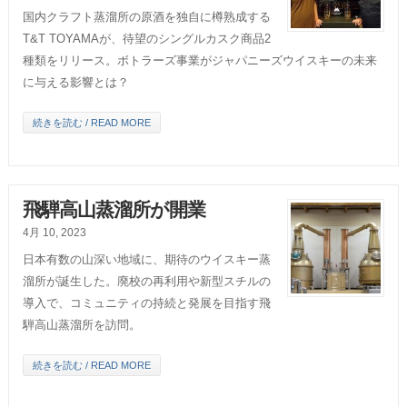
国内クラフト蒸溜所の原酒を独自に樽熟成する
T&T TOYAMAが、待望のシングルカスク商品2
種類をリリース。ボトラーズ事業がジャパニーズウイスキーの未来
に与える影響とは？
続きを読む / READ MORE
飛騨高山蒸溜所が開業
4月 10, 2023
日本有数の山深い地域に、期待のウイスキー蒸
溜所が誕生した。廃校の再利用や新型スチルの
導入で、コミュニティの持続と発展を目指す飛
騨高山蒸溜所を訪問。
続きを読む / READ MORE