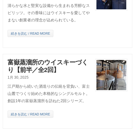
清らかな水と堅実な設備から生まれる芳醇なス
ピリッツ。その香味にはウイスキーを愛してや
まない創業者の理念が込められている。
続きを読む / READ MORE
富嶽蒸溜所のウイスキーづく
り【前半／全2回】
1月 30, 2025
江戸期から続いた酒造りの伝統を背負い、富士
山麓でつくり始めた本格的なシングルモルト。
創設1年の富嶽蒸溜所を訪ねた2回シリーズ。
続きを読む / READ MORE