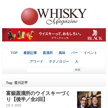
TOP
最新記事
蒸溜所
風味
バー
イベント
アワード
テクノロジー
人
Tag: 笹川正平
富嶽蒸溜所のウイスキーづく
り【後半／全2回】
2月 3, 2025