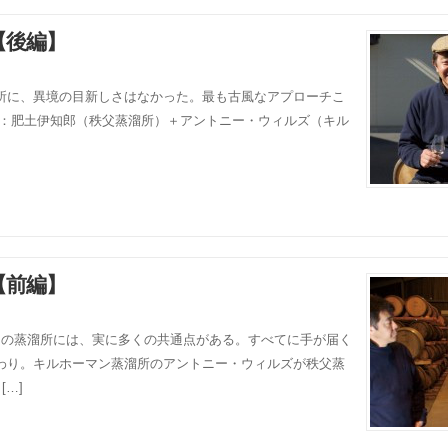
【後編】
所に、異境の目新しさはなかった。最も古風なアプローチこ
談：肥土伊知郎（秩父蒸溜所）＋アントニー・ウィルズ（キル
【前編】
つの蒸溜所には、実に多くの共通点がある。すべてに手が届く
わり。キルホーマン蒸溜所のアントニー・ウィルズが秩父蒸
[…]