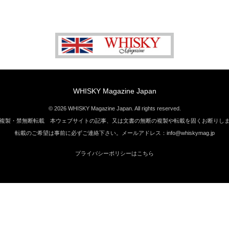
WHISKY Magazine Japan
© 2026 WHISKY Magazine Japan. All rights reserved.
複製・禁無断転載 本ウェブサイトの記事、又は文書の無断の複製や転載を固くお断りし
転載のご希望は事前に必ずご連絡下さい。メールアドレス：info@whiskymag.jp
プライバシーポリシーはこちら