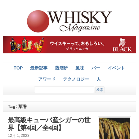
TOP
最新記事
蒸溜所
風味
バー
イベント
アワード
テクノロジー
人
Tag: 葉巻
最高級キューバ産シガーの世
界【第4回／全4回】
12月 1, 2023