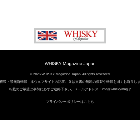
WHISKY Magazine Japan
© 2026 WHISKY Magazine Japan. All rights reserved.
複製・禁無断転載 本ウェブサイトの記事、又は文書の無断の複製や転載を固くお断りし
転載のご希望は事前に必ずご連絡下さい。メールアドレス：info@whiskymag.jp
プライバシーポリシーはこちら