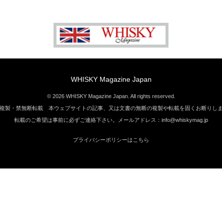
WHISKY Magazine Japan
© 2026 WHISKY Magazine Japan. All rights reserved.
複製・禁無断転載 本ウェブサイトの記事、又は文書の無断の複製や転載を固くお断りし
転載のご希望は事前に必ずご連絡下さい。メールアドレス：info@whiskymag.jp
プライバシーポリシーはこちら