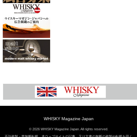
WHISKY Magazine Japan
© 2026 WHISKY Magazine Japan. All rights reserved.
不許複製・禁無断転載 本ウェブサイトの記事、又は文書の無断の複製や転載を固く