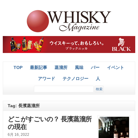
TOP
最新記事
蒸溜所
風味
バー
イベント
アワード
テクノロジー
人
Tag: 長濱蒸溜所
どこがすごいの？ 長濱蒸溜所
の現在
6月 16, 2022