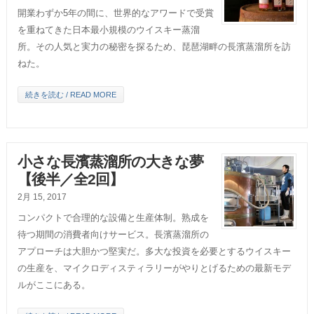
開業わずか5年の間に、世界的なアワードで受賞
を重ねてきた日本最小規模のウイスキー蒸溜
所。その人気と実力の秘密を探るため、琵琶湖畔の長濱蒸溜所を訪
ねた。
続きを読む / READ MORE
小さな長濱蒸溜所の大きな夢
【後半／全2回】
2月 15, 2017
コンパクトで合理的な設備と生産体制。熟成を
待つ期間の消費者向けサービス。長濱蒸溜所の
アプローチは大胆かつ堅実だ。多大な投資を必要とするウイスキー
の生産を、マイクロディスティラリーがやりとげるための最新モデ
ルがここにある。