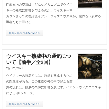
貯蔵庫内の空気は、どんなメカニズムでウイス
キーの熟成に影響を与えるのか。ウイスキーマ
ガジンきっての理論派イアン・ウィズニウスキが、業界を代表する
識者たちに尋ねる。
続きを読む / READ MORE
ウイスキー熟成中の通気につ
いて【前半／全2回】
2月 12, 2021
ウイスキーの蒸溜所には、原酒を熟成するため
の貯蔵庫がある。この建物や樽の中で起こる空
気の流れは、熟成の条件に影響を及ぼす。イアン・ウィズニウスキ
による2回シリーズ。
続きを読む / READ MORE