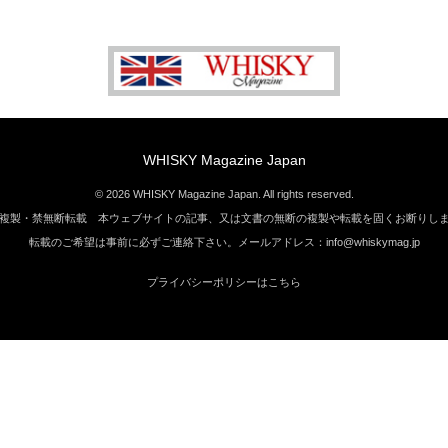
WHISKY Magazine Japan
© 2026 WHISKY Magazine Japan. All rights reserved.
複製・禁無断転載 本ウェブサイトの記事、又は文書の無断の複製や転載を固くお断りし
転載のご希望は事前に必ずご連絡下さい。メールアドレス：info@whiskymag.jp
プライバシーポリシーはこちら