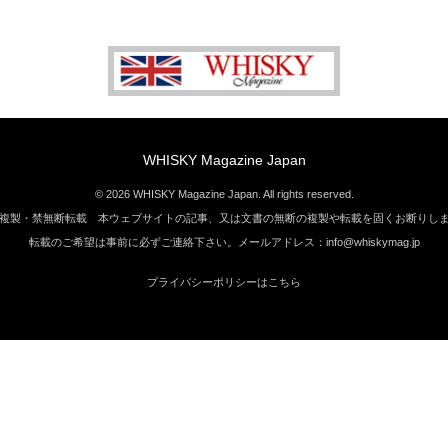
WHISKY Magazine Japan
© 2026 WHISKY Magazine Japan. All rights reserved.
複製・禁無断転載 本ウェブサイトの記事、又は文書の無断の複製や転載を固くお断りし
転載のご希望は事前に必ずご連絡下さい。メールアドレス：info@whiskymag.jp
プライバシーポリシーはこちら