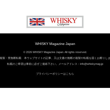
WHISKY Magazine Japan
© 2026 WHISKY Magazine Japan. All rights reserved.
複製・禁無断転載 本ウェブサイトの記事、又は文書の無断の複製や転載を固くお断りし
転載のご希望は事前に必ずご連絡下さい。メールアドレス：info@whiskymag.jp
プライバシーポリシーはこちら