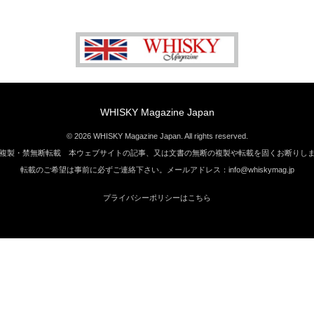
WHISKY Magazine Japan
© 2026 WHISKY Magazine Japan. All rights reserved.
複製・禁無断転載 本ウェブサイトの記事、又は文書の無断の複製や転載を固くお断りし
転載のご希望は事前に必ずご連絡下さい。メールアドレス：info@whiskymag.jp
プライバシーポリシーはこちら