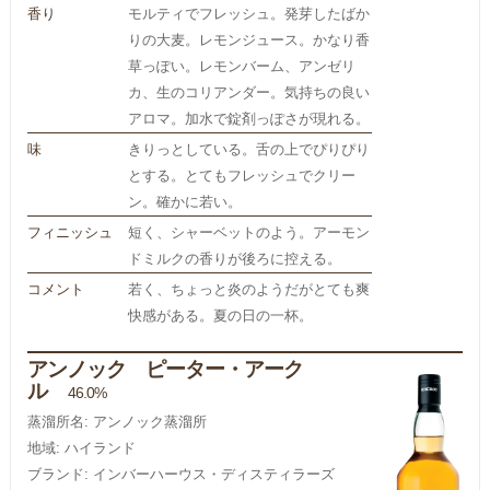
香り
モルティでフレッシュ。発芽したばか
りの大麦。レモンジュース。かなり香
草っぽい。レモンバーム、アンゼリ
カ、生のコリアンダー。気持ちの良い
アロマ。加水で錠剤っぽさが現れる。
味
きりっとしている。舌の上でぴりぴり
とする。とてもフレッシュでクリー
ン。確かに若い。
フィニッシュ
短く、シャーベットのよう。アーモン
ドミルクの香りが後ろに控える。
コメント
若く、ちょっと炎のようだがとても爽
快感がある。夏の日の一杯。
アンノック ピーター・アーク
ル
46.0%
蒸溜所名: アンノック蒸溜所
地域: ハイランド
ブランド: インバーハーウス・ディスティラーズ