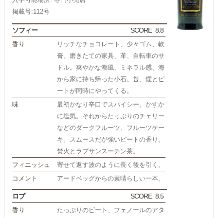
掲載号:112号
ソフィー
SCORE
8.8
香り
リッチなチョコレート、少々ゴム、軟
膏。磨きたての家具、革、自転車のサ
ドル。爽やかな潮風、ミネラル感、海
から家に持ち帰った小石。苔、煙とピ
ートが同時にやってくる。
味
最初かなり辛口でスパイシー。かすか
に塩気。それからたっぷりのチェリー
などのダークフルーツ、フルーツケー
キ。スムースだが強いピートの香り。
焚火とラプサンスーチン茶。
フィニッシュ
寄せて返す波のように長く後を引く。
コメント
アードベッグからの素晴らしい一本。
ロブ
SCORE
8.5
香り
たっぷりのピート、フェノールのアタ