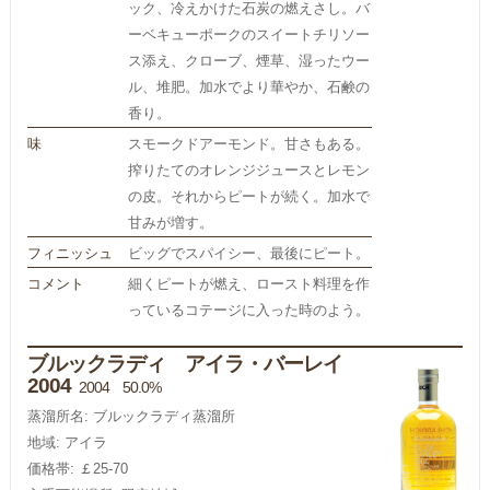
ック、冷えかけた石炭の燃えさし。バ
ーベキューポークのスイートチリソー
ス添え、クローブ、煙草、湿ったウー
ル、堆肥。加水でより華やか、石鹸の
香り。
味
スモークドアーモンド。甘さもある。
搾りたてのオレンジジュースとレモン
の皮。それからピートが続く。加水で
甘みが増す。
フィニッシュ
ビッグでスパイシー、最後にピート。
コメント
細くピートが燃え、ロースト料理を作
っているコテージに入った時のよう。
ブルックラディ アイラ・バーレイ
2004
2004 50.0%
蒸溜所名: ブルックラディ蒸溜所
地域: アイラ
価格帯: ￡25-70