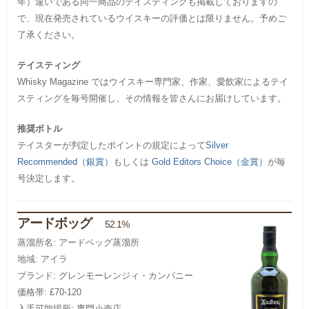
年）違いである同一商品のテイスティングも掲載しておりますの
で、現在発売されているウイスキーの評価とは限りません。予めご
了承ください。
テイスティング
Whisky Magazine ではウイスキー専門家、作家、愛飲家によるテイ
スティングを毎号開催し、その情報を皆さんにお届けしています。
推奨ボトル
テイスターが判定したポイントの規定によって
Silver
Recommended（銀賞）
もしくは
Gold Editors Choice（金賞）
が毎
号決定します。
アードボッグ
52.1%
蒸溜所名: アードベッグ蒸溜所
地域: アイラ
ブランド: グレンモーレンジィ・カンパニー
価格帯: £70-120
入手可能場所: 専門小売店