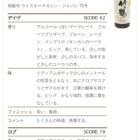
掲載号:ウイスキーマガジン・ジャパン 75号
デイヴ
SCORE
8.2
香り
アルコールっぽいマーマレード、フル
ーツプリザーブ、プルーン、レーズ
ン、メンブリロ（キンカンのペース
ト）。ビッグ、熟している。少しの焦
がした新材、少しのタバコ。加水する
と少しのユーカリの木。
味
ミディアムボディで少しのメントール
の性質をともなう、次にクロフサスグ
リとザクロがきて、少量の酸味を授け
る。ビッグ、かなり強烈。慎重に層を
なしている。
フィニッシュ
長い、複雑。
コメント
たくさんの特徴。推薦する。
ロブ
SCORE
7.8