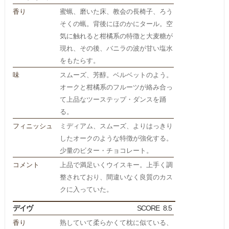
香り
蜜蝋、磨いた床、教会の長椅子、ろう
そくの蝋。背後にほのかにタール。空
気に触れると柑橘系の特徴と大麦糖が
現れ、その後、バニラの波が甘い塩水
をもたらす。
味
スムーズ、芳醇。ベルベットのよう。
オークと柑橘系のフルーツが絡み合っ
て上品なツーステップ・ダンスを踊
る。
フィニッシュ
ミディアム、スムーズ、よりはっきり
したオークのような特徴が強化する。
少量のビター・チョコレート。
コメント
上品で満足いくウイスキー。上手く調
整されており、間違いなく良質のカス
クに入っていた。
デイヴ
SCORE
8.5
香り
熟していて柔らかくて枕に似ている、