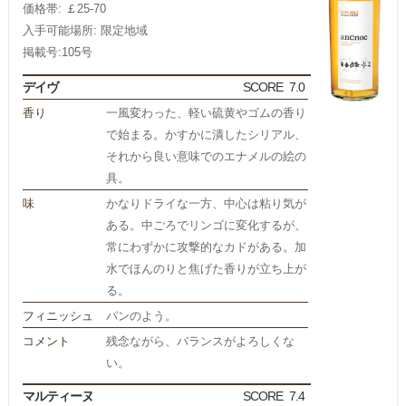
価格帯: ￡25-70
入手可能場所: 限定地域
掲載号:105号
デイヴ
SCORE
7.0
香り
一風変わった、軽い硫黄やゴムの香り
で始まる。かすかに潰したシリアル、
それから良い意味でのエナメルの絵の
具。
味
かなりドライな一方、中心は粘り気が
ある。中ごろでリンゴに変化するが、
常にわずかに攻撃的なカドがある。加
水でほんのりと焦げた香りが立ち上が
る。
フィニッシュ
パンのよう。
コメント
残念ながら、バランスがよろしくな
い。
マルティーヌ
SCORE
7.4