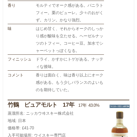
香り
モルティでオーク感がある。バニラト
フィー。栗のピューレ。少々のおがく
ず。カリン。かなり強烈。
味
はじめ甘く、それからオークのしっか
り感が酸味を立たせる。ヘーゼルナッ
ツのトフィー。コーヒー豆。加水でシ
ャーベットっぽくなる。
フィニッシュ
ドライ、かすかにトゲがある。ナッテ
ィな後味。
コメント
香りは面白く、味は香り以上にオーク
感がある。もう少しバランスのよいも
のを期待していた。
竹鶴 ピュアモルト 17年
17年 43.0%
蒸溜所名: ニッカウヰスキー株式会社
地域: 日本
価格帯: £41-70
入手可能場所: ウイスキー専門店