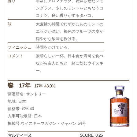
香り
非常にアロマチック、乾燥させたレモ
ングラス、少しのミントをともなうコ
コナツ、良い香りがするタバコ。
味
大麦糖の特徴でわずかにあのミントの
エッジが漂い、褐色のフルーツの皮が
穏やかな酸味を授ける。
フィニッシュ
時間をかけている。
コメント
素晴らしい一杯。日本食か寿司を食べ
ながら友人たちと一緒に飲むウイスキ
ー。
響 17年
17年 43.0%
蒸溜所名: サントリー
地域: 日本
価格帯: £26-40
入手可能場所: 日本
掲載号:ウイスキーマガジン・ジャパン 64号
マルティーヌ
SCORE
8.25