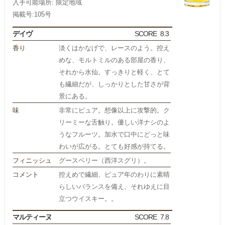
入手可能場所: 限定地域
掲載号:105号
デイヴ
SCORE
8.3
香り
淡くはかなげで、レースのよう。控え
めな、モルトミルのある部屋の香り、
それから水仙。すっきりと軽く、とて
も繊細だが、しっかりとした甘さが背
景にある。
味
非常にピュア。想像以上に攻撃的。ク
リーミーな舌触り。優しい洋ナシのよ
うなフルーツ。加水で口中にどっと味
わいが広がる。とても好感が持てる。
フィニッシュ
グースベリー（西洋スグリ）。
コメント
控えめで繊細、ピュア年のわりに素晴
らしいバランスを備え、それゆえに目
立つウイスキー。。
マルティーヌ
SCORE
7.8