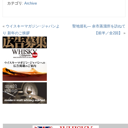
カテゴリ
:
Archive
«
ウイスキーマガジン･ジャパンよ
聖地巡礼― 余市蒸溜所を訪ねて
り 新年のご挨拶
【前半／全2回】
»