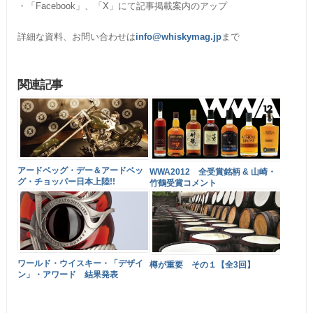
・「Facebook」、「X」にて記事掲載案内のアップ
詳細な資料、お問い合わせは
info@whiskymag.jp
まで
関連記事
アードベッグ・デー＆アードベッ
WWA2012 全受賞銘柄 & 山崎・
グ・チョッパー日本上陸!!
竹鶴受賞コメント
ワールド・ウイスキー・「デザイ
樽が重要 その１【全3回】
ン」・アワード 結果発表