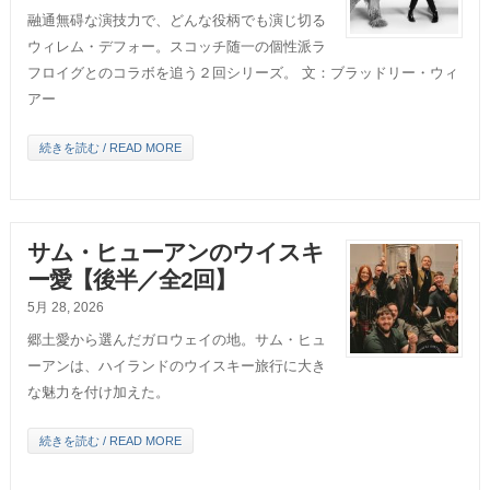
融通無碍な演技力で、どんな役柄でも演じ切る
ウィレム・デフォー。スコッチ随一の個性派ラ
フロイグとのコラボを追う２回シリーズ。 文：ブラッドリー・ウィ
アー
続きを読む / READ MORE
サム・ヒューアンのウイスキ
ー愛【後半／全2回】
5月 28, 2026
郷土愛から選んだガロウェイの地。サム・ヒュ
ーアンは、ハイランドのウイスキー旅行に大き
な魅力を付け加えた。
続きを読む / READ MORE