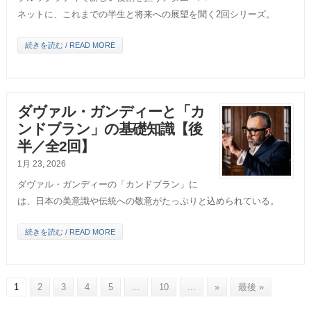
ネットに、これまでの半生と将来への展望を聞く2回シリーズ。
続きを読む / READ MORE
ダヴァル・ガンディーと「カ
ンドブラン」の基礎知識【後
半／全2回】
1月 23, 2026
ダヴァル・ガンディーの「カンドブラン」に
は、日本の美意識や伝統への敬意がたっぷりと込められている。
続きを読む / READ MORE
1
2
3
4
5
...
10
...
»
最後 »