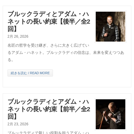
ブルックラディとアダム・ハ
ネットの長い約束【後半／全2
回】
2月 26, 2026
名匠の哲学を受け継ぎ、さらに大きく広げてい
るアダム・ハネット。ブルックラディの信念は、未来を変えつつあ
る。
続きを読む / READ MORE
ブルックラディとアダム・ハ
ネットの長い約束【前半／全2
回】
2月 23, 2026
ブルックラディで新しい役割を担うアダム・ハ