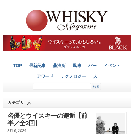
TOP
最新記事
蒸溜所
風味
バー
イベント
アワード
テクノロジー
人
カテゴリ: 人
名優とウイスキーの邂逅【前
半／全2回】
8月 6, 2026