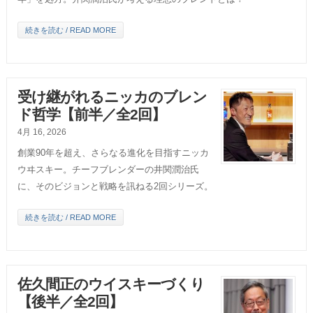
続きを読む / READ MORE
受け継がれるニッカのブレン
ド哲学【前半／全2回】
4月 16, 2026
創業90年を超え、さらなる進化を目指すニッカ
ウヰスキー。チーフブレンダーの井関潤治氏
に、そのビジョンと戦略を訊ねる2回シリーズ。
続きを読む / READ MORE
佐久間正のウイスキーづくり
【後半／全2回】