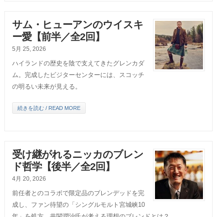
サム・ヒューアンのウイスキ
ー愛【前半／全2回】
5月 25, 2026
ハイランドの歴史を陰で支えてきたグレンカダ
ム。完成したビジターセンターには、スコッチ
の明るい未来が見える。
続きを読む / READ MORE
受け継がれるニッカのブレン
ド哲学【後半／全2回】
4月 20, 2026
前任者とのコラボで限定品のブレンデッドを完
成し、ファン待望の「シングルモルト宮城峡10
年」を処方。井関潤治氏が考える理想のブレンドとは？