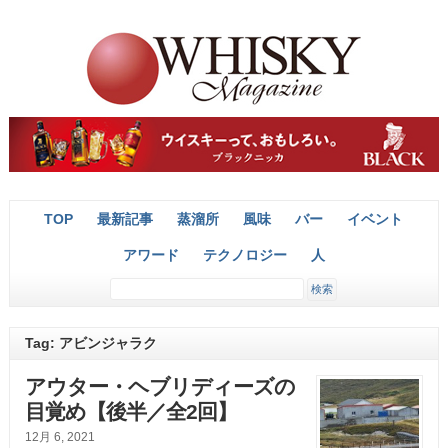
TOP
最新記事
蒸溜所
風味
バー
イベント
アワード
テクノロジー
人
Tag: アビンジャラク
アウター・ヘブリディーズの
目覚め【後半／全2回】
12月 6, 2021