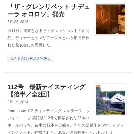
「ザ・グレンリベット ナデュ
ーラ オロロソ」発売
5月 22, 2015
6月1日に発売となるザ・グレンリベットの新商
品。ディナーとのマリアージュという形で行わ
れた発表会にお邪魔した。
続きを読む / READ MORE
112号 最新テイスティング
【後半／全2回】
3月 19, 2014
from Issue 112 テイスティング:マルテーヌ、ソ
フィー、ロブ 英語版112号で掲載された23本の
ボトルのうち、後半の12本をご紹介。昨年の話題作を含むテイステ
ィングノートが作成された。あなたの興味を引くボトル […]