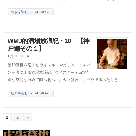
続きを読む / READ MORE
WMJ的酒場放浪記・10 【神
戸編その１】
1月 30, 2014
第10回目を迎えたウイスキーマガジン・ジャパ
ン記者による酒場放浪記。ウイスキー＋αの特
別な空間を求めて南へ北へ…。今回は神戸、三宮でゆったりと。
続きを読む / READ MORE
1
2
»