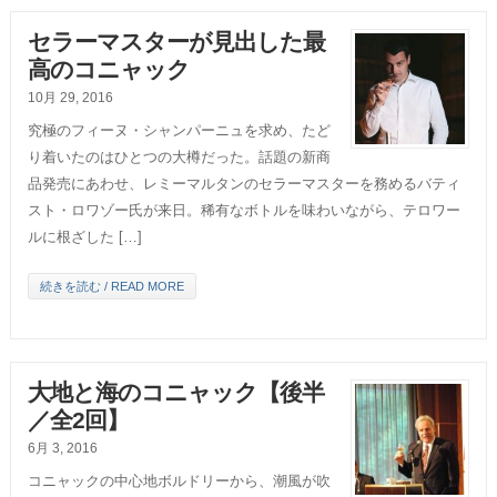
セラーマスターが見出した最
高のコニャック
10月 29, 2016
究極のフィーヌ・シャンパーニュを求め、たど
り着いたのはひとつの大樽だった。話題の新商
品発売にあわせ、レミーマルタンのセラーマスターを務めるバティ
スト・ロワゾー氏が来日。稀有なボトルを味わいながら、テロワー
ルに根ざした […]
続きを読む / READ MORE
大地と海のコニャック【後半
／全2回】
6月 3, 2016
コニャックの中心地ボルドリーから、潮風が吹