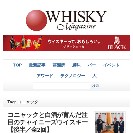
TOP
最新記事
蒸溜所
風味
バー
イベント
アワード
テクノロジー
人
Tag: コニャック
コニャックと白酒が育んだ注
目のチャイニーズウイスキー
【後半／全2回】