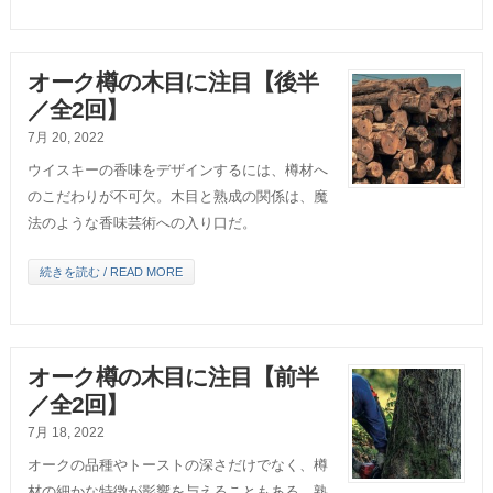
オーク樽の木目に注目【後半
／全2回】
7月 20, 2022
ウイスキーの香味をデザインするには、樽材へ
のこだわりが不可欠。木目と熟成の関係は、魔
法のような香味芸術への入り口だ。
続きを読む / READ MORE
オーク樽の木目に注目【前半
／全2回】
7月 18, 2022
オークの品種やトーストの深さだけでなく、樽
材の細かな特徴が影響を与えることもある。熟