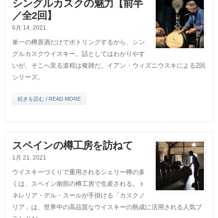
シングルカスクの魅力【前半
／全2回】
6月 14, 2021
単一の樽原酒だけでボトリングするから、シン
グルカスクウイスキー。話としてはわかりやす
いが、そこへ至る道程は複雑だ。イアン・ウィズニウスキによる2回
シリーズ。
続きを読む / READ MORE
スペインの樽工房を訪ねて
1月 21, 2021
ウイスキーづくりで重用されるシェリー樽の多
くは、スペイン南部の樽工房で生産される。ト
ネレリア・デル・スールが手掛ける「カスクノ
リア」は、世界中の高品質なウイスキーの熟成に活用される人気ブ