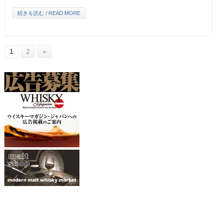
続きを読む / READ MORE
1
2
»